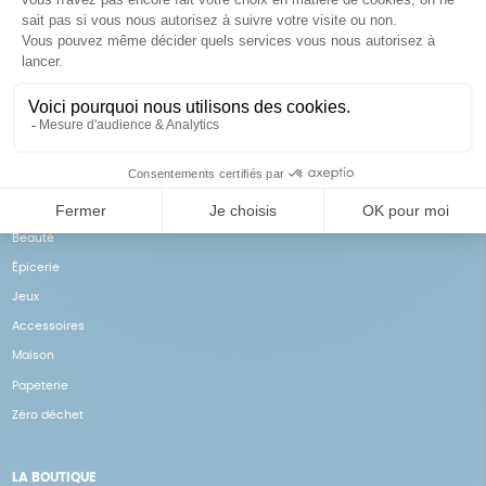
Achats solidaires
Paiement en ligne sécurisé
Vos achats financent nos
Par CB
actions
NOS PRODUITS
Notre collection
Beauté
Épicerie
Jeux
Accessoires
Maison
Papeterie
Zéro déchet
LA BOUTIQUE