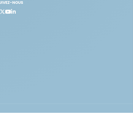
UIVEZ-NOUS
bergement vert certifié ISO14001 propulsé avec
par Infomaniak