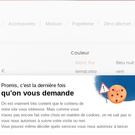
Accessoires
Maison
Papeterie
Zéro déchet
Couleur
Blanc Pur
Bleu nuit
0 €
terracotta
vert
100 €
violet
150 €
 200 €
 200€