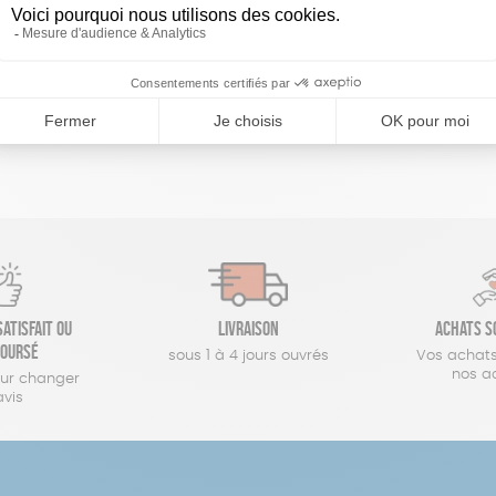
réinitialiser les filtres
atisfait ou
Livraison
Achats s
oursé
sous 1 à 4 jours ouvrés
Vos achats
nos a
our changer
avis