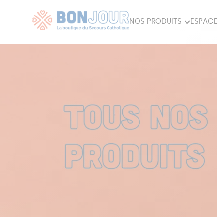
NOS PRODUITS
ESPACE
80ÈME
ACCES
MAISON