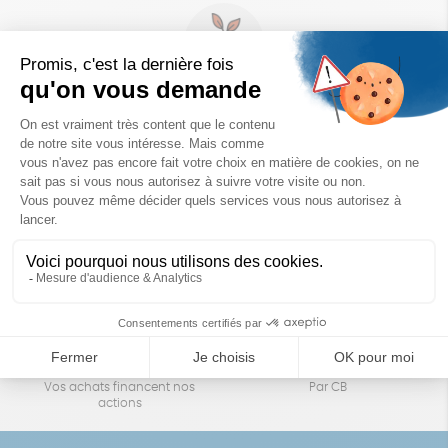
Un achat éco-responsable
des produits sélectionnés avec soin
Garantie satisfait ou remboursé
Livraison
14 jours pour changer d'avis
sous 1 à 4 jours ouvrés
Achats solidaires
Paiement en ligne sécurisé
Vos achats financent nos
Par CB
actions