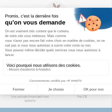
Un achat éco-responsable
des produits sélectionnés avec soin
Garantie satisfait ou remboursé
Livraison
14 jours pour changer d'avis
sous 1 à 4 jours ouvrés
Achats solidaires
Paiement en ligne sécurisé
Vos achats financent nos
Par CB
actions