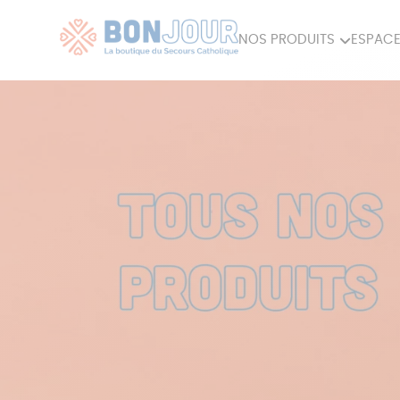
NOS PRODUITS
ESPACE
80ÈME
ACCES
MAISON