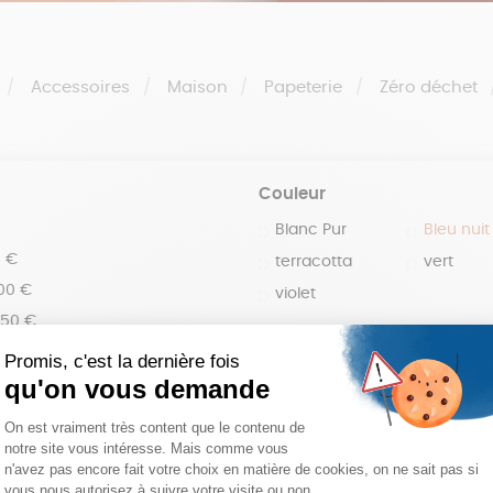
Accessoires
Maison
Papeterie
Zéro déchet
Couleur
Blanc Pur
Bleu nuit
0 €
terracotta
vert
100 €
violet
150 €
 200 €
 200€