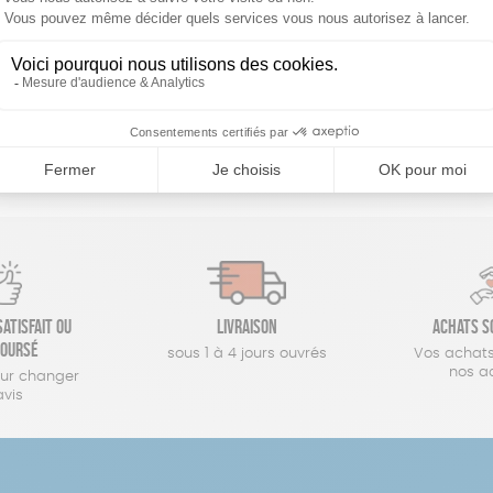
réinitialiser les filtres
atisfait ou
Livraison
Achats s
oursé
sous 1 à 4 jours ouvrés
Vos achats
nos a
our changer
avis