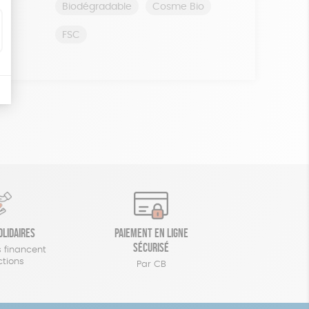
Biodégradable
Cosme Bio
FSC
olidaires
Paiement en ligne
sécurisé
 financent
ctions
Par CB