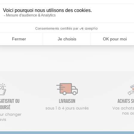
réinitialiser les filtres
atisfait ou
Livraison
Achats s
oursé
sous 1 à 4 jours ouvrés
Vos achats
nos a
our changer
avis