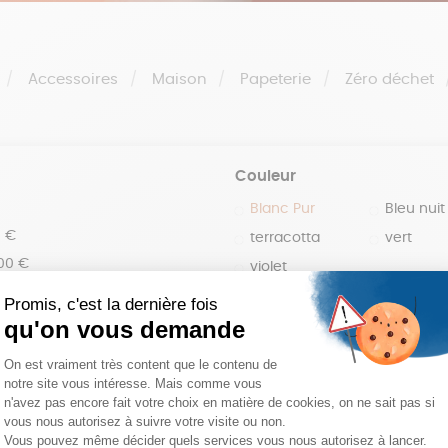
Accessoires
Maison
Papeterie
Zéro déchet
Couleur
Blanc Pur
Bleu nuit
0 €
terracotta
vert
100 €
violet
150 €
 200 €
 200€