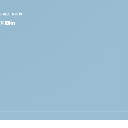
UIVEZ-NOUS
bergement vert certifié ISO14001 propulsé avec
par Infomaniak