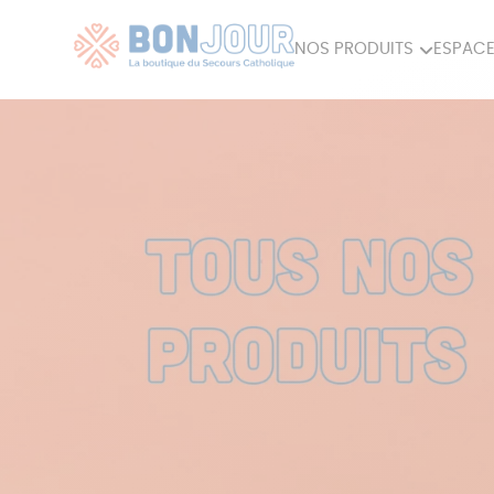
NOS PRODUITS
ESPACE
80ÈME
ACCES
MAISON