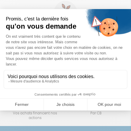
Un achat éco-responsable
des produits sélectionnés avec soin
Garantie satisfait ou remboursé
Livraison
14 jours pour changer d'avis
sous 1 à 4 jours ouvrés
Achats solidaires
Paiement en ligne sécurisé
Vos achats financent nos
Par CB
actions