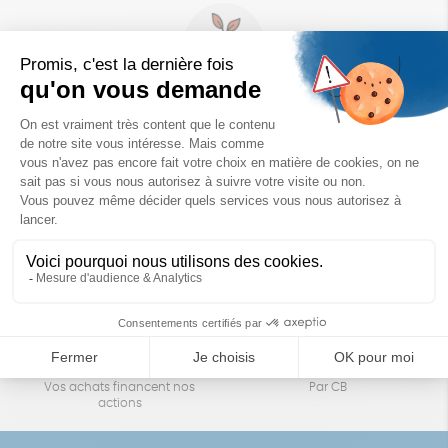
Un achat éco-responsable
des produits sélectionnés avec soin
Garantie satisfait ou remboursé
Livraison
14 jours pour changer d'avis
sous 1 à 4 jours ouvrés
Achats solidaires
Paiement en ligne sécurisé
Vos achats financent nos
Par CB
actions