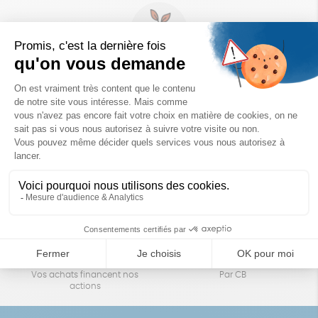
Un achat éco-responsable
des produits sélectionnés avec soin
Garantie satisfait ou remboursé
Livraison
14 jours pour changer d'avis
sous 1 à 4 jours ouvrés
Achats solidaires
Paiement en ligne sécurisé
Vos achats financent nos
Par CB
actions