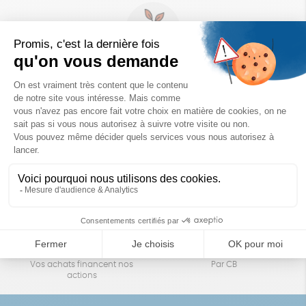
Un achat éco-responsable
des produits sélectionnés avec soin
Garantie satisfait ou remboursé
Livraison
14 jours pour changer d'avis
sous 1 à 4 jours ouvrés
Achats solidaires
Paiement en ligne sécurisé
Vos achats financent nos
Par CB
actions