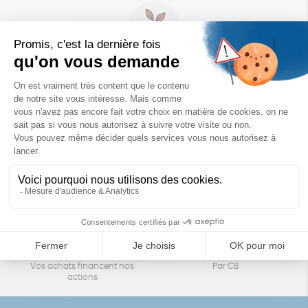
Un achat éco-responsable
des produits sélectionnés avec soin
Garantie satisfait ou remboursé
Livraison
14 jours pour changer d'avis
sous 1 à 4 jours ouvrés
Achats solidaires
Paiement en ligne sécurisé
Vos achats financent nos
Par CB
actions