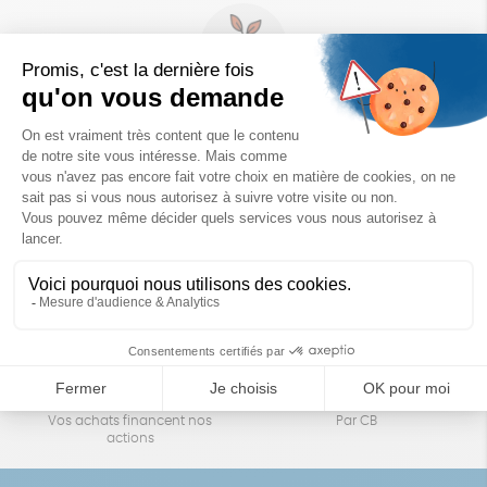
Un achat éco-responsable
des produits sélectionnés avec soin
Garantie satisfait ou remboursé
Livraison
14 jours pour changer d'avis
sous 1 à 4 jours ouvrés
Achats solidaires
Paiement en ligne sécurisé
Vos achats financent nos
Par CB
actions