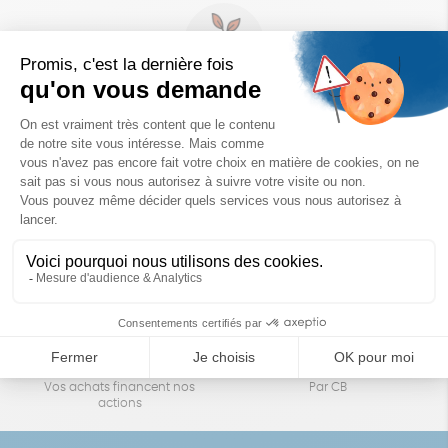
Un achat éco-responsable
des produits sélectionnés avec soin
Garantie satisfait ou remboursé
Livraison
14 jours pour changer d'avis
sous 1 à 4 jours ouvrés
Achats solidaires
Paiement en ligne sécurisé
Vos achats financent nos
Par CB
actions