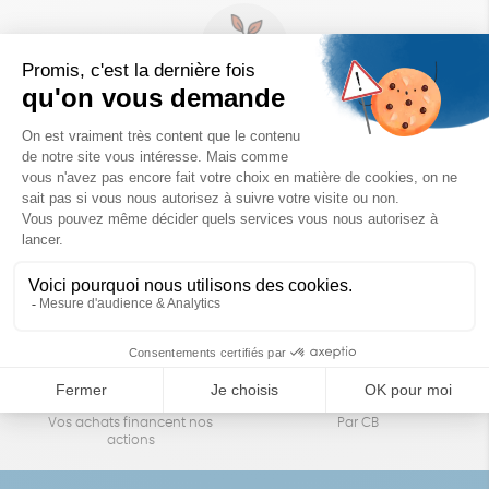
Un achat éco-responsable
des produits sélectionnés avec soin
Garantie satisfait ou remboursé
Livraison
14 jours pour changer d'avis
sous 1 à 4 jours ouvrés
Achats solidaires
Paiement en ligne sécurisé
Vos achats financent nos
Par CB
actions