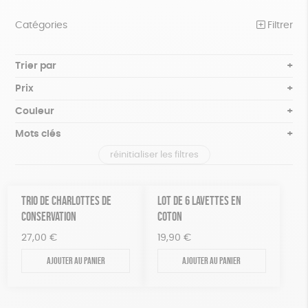
Catégories
Filtrer
NOTRE COLLECTION
Trier par
Par défaut
BEAUTÉ
Prix
Popularité
Tous
ÉPICERIE
Couleur
Nouveauté
0 € - 50 €
Blanc Pur
Bleu nuit
Mots clés
Prix : du - cher au + cher
JEUX
50 € - 100 €
terracotta
vert
Prix : du + cher au - cher
réinitialiser les filtres
100 € - 150 €
Recyclé
Textile Bio
GOTS
Fabriqué en Europe
ACCESSOIRES
violet
Disponibilité
150 € - 200 €
MAISON
Fabriqué en France
Agriculture Biologique
Vegan
Plus de 200€
TRIO DE CHARLOTTES DE
LOT DE 6 LAVETTES EN
PAPETERIE
CONSERVATION
COTON
Biodégradable
Cosme Bio
FSC
27,00
€
19,90
€
ZÉRO DÉCHET
Fabrication artisanale
Oeko-Tex
PEFC
Ajouter au panier
Ajouter au panier
TOUT