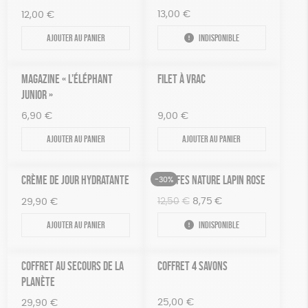
13,00
€
12,00
€
Ajouter au panier
Indisponible
MAGAZINE « L’ÉLÉPHANT
FILET À VRAC
JUNIOR »
6,90
€
9,00
€
Ajouter au panier
Ajouter au panier
CRÈME DE JOUR HYDRATANTE
TRUFFES NATURE LAPIN ROSE
-30%
Le
Le
12,50
€
8,75
€
29,90
€
prix
prix
Ajouter au panier
Indisponible
initial
actuel
était :
est :
12,50€.
8,75€.
COFFRET AU SECOURS DE LA
COFFRET 4 SAVONS
PLANÈTE
25,00
€
29,90
€