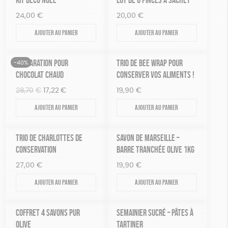
24,00
€
20,00
€
Ajouter au panier
Ajouter au panier
PRÉPARATION POUR
TRIO DE BEE WRAP POUR
-40%
CHOCOLAT CHAUD
CONSERVER VOS ALIMENTS !
Le
Le
28,70
€
17,22
€
19,90
€
prix
prix
Ajouter au panier
Ajouter au panier
initial
actuel
était :
est :
28,70€.
17,22€.
TRIO DE CHARLOTTES DE
SAVON DE MARSEILLE –
CONSERVATION
BARRE TRANCHÉE OLIVE 1KG
27,00
€
19,90
€
Ajouter au panier
Ajouter au panier
COFFRET 4 SAVONS PUR
SEMAINIER SUCRÉ – PÂTES À
OLIVE
TARTINER