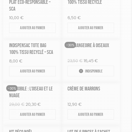
PLAT ÉCO-RESPONSABLE –
100% TISSU RECYCLÉ
SCA
10,00
€
6,50
€
Ajouter au panier
Ajouter au panier
INDISPENSAC TOTE BAG
KIT MANGEOIRE À OISEAUX
-30%
100% TISSU RECYCLÉ – SCA
Le
Le
23,50
€
16,45
€
8,00
€
prix
prix
Ajouter au panier
Indisponible
initial
actuel
était :
est :
23,50€.
16,45€.
KIT MOBILE : L’OISEAU ET LE
CRÈME DE MARRONS
-30%
NUAGE
Le
Le
29,00
€
20,30
€
12,90
€
prix
prix
Ajouter au panier
Ajouter au panier
initial
actuel
était :
est :
29,00€.
20,30€.
KIT DÉCO NOËL
LOT DE 6 PINCES À SACHET