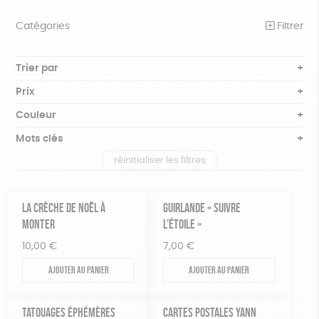
Catégories
Filtrer
NOTRE COLLECTION
Trier par
Par défaut
BEAUTÉ
Prix
Popularité
Tous
ÉPICERIE
Couleur
Nouveauté
0 € - 50 €
Blanc Pur
Bleu nuit
Mots clés
Prix : du - cher au + cher
JEUX
50 € - 100 €
terracotta
vert
Prix : du + cher au - cher
réinitialiser les filtres
100 € - 150 €
Fabriqué en France
Agriculture Biologique
Vegan
ACCESSOIRES
violet
Disponibilité
150 € - 200 €
MAISON
Biodégradable
Cosme Bio
FSC
Plus de 200€
LA CRÈCHE DE NOËL À
GUIRLANDE « SUIVRE
PAPETERIE
MONTER
L’ÉTOILE »
Fabrication artisanale
Oeko-Tex
PEFC
10,00
€
7,00
€
ZÉRO DÉCHET
Recyclé
Textile Bio
GOTS
Fabriqué en Europe
Ajouter au panier
Ajouter au panier
TOUT
TATOUAGES ÉPHÉMÈRES
CARTES POSTALES YANN