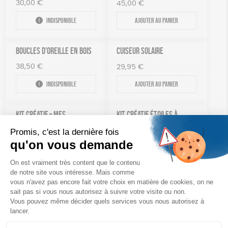
30,00
€
45,00
€
Indisponible
Ajouter au panier
BOUCLES D’OREILLE EN BOIS
CUISEUR SOLAIRE
38,50
€
29,95
€
Indisponible
Ajouter au panier
KIT CRÉATIF – MES
KIT CRÉATIF ÉTOILES À
CHOUETTES À CRÉER
SUSPENDRE
13,90
€
12,90
€
Ajouter au panier
Ajouter au panier
KIT CRÉATIF – MASQUES DE
PUZZLE – LES ANIMAUX ET
LA JUNGLE
LEUR PETIT
16,90
€
10,90
€