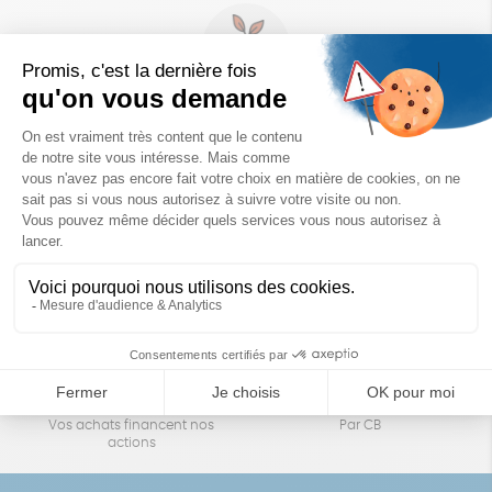
Un achat éco-responsable
des produits sélectionnés avec soin
Garantie satisfait ou remboursé
Livraison
14 jours pour changer d'avis
sous 1 à 4 jours ouvrés
Achats solidaires
Paiement en ligne sécurisé
Vos achats financent nos
Par CB
actions