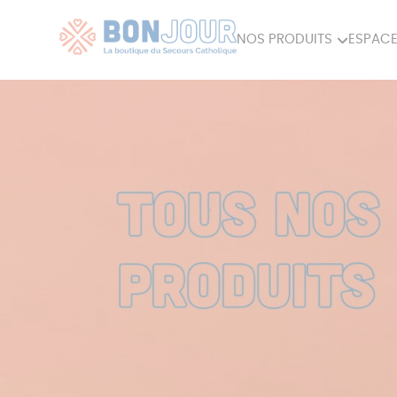
NOS PRODUITS
ESPACE
80ÈME
ACCES
MAISON