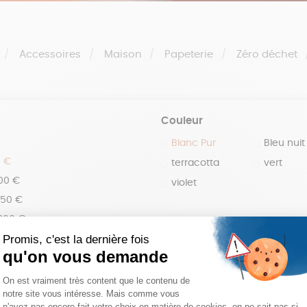
Accessoires
Maison
Papeterie
Zéro déchet
Couleur
Blanc Pur
Bleu nuit
0 €
terracotta
vert
100 €
violet
150 €
 200 €
 200€