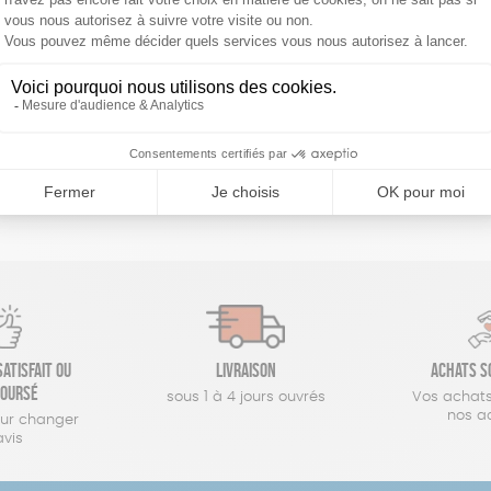
réinitialiser les filtres
atisfait ou
Livraison
Achats s
oursé
sous 1 à 4 jours ouvrés
Vos achats
nos a
our changer
avis