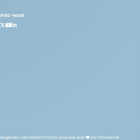
UIVEZ-NOUS
bergement vert certifié ISO14001 propulsé avec
par Infomaniak