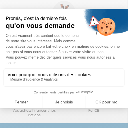
Un achat éco-responsable
des produits sélectionnés avec soin
Garantie satisfait ou remboursé
Livraison
14 jours pour changer d'avis
sous 1 à 4 jours ouvrés
Achats solidaires
Paiement en ligne sécurisé
Vos achats financent nos
Par CB
actions