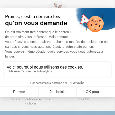
Un achat éco-responsable
des produits sélectionnés avec soin
Garantie satisfait ou remboursé
Livraison
14 jours pour changer d'avis
sous 1 à 4 jours ouvrés
Achats solidaires
Paiement en ligne sécurisé
Vos achats financent nos
Par CB
actions