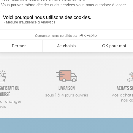
réinitialiser les filtres
atisfait ou
Livraison
Achats s
oursé
sous 1 à 4 jours ouvrés
Vos achats
nos a
our changer
avis