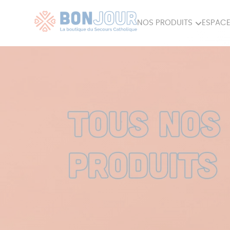
NOS PRODUITS
ESPACE
80ÈME
ACCES
MAISON