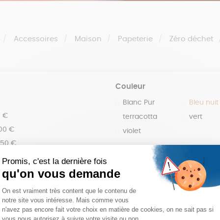
Accessoires
Maison
Papeterie
Zéro déchet
Couleur
Blanc Pur
Bleu nuit
0 €
terracotta
vert
100 €
violet
150 €
 200 €
 200€