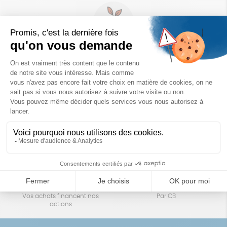
Un achat éco-responsable
des produits sélectionnés avec soin
Garantie satisfait ou remboursé
Livraison
14 jours pour changer d'avis
sous 1 à 4 jours ouvrés
Achats solidaires
Paiement en ligne sécurisé
Vos achats financent nos
Par CB
actions