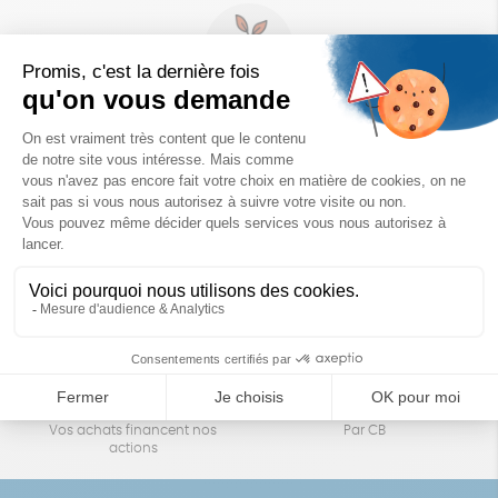
Un achat éco-responsable
des produits sélectionnés avec soin
Garantie satisfait ou remboursé
Livraison
14 jours pour changer d'avis
sous 1 à 4 jours ouvrés
Achats solidaires
Paiement en ligne sécurisé
Vos achats financent nos
Par CB
actions