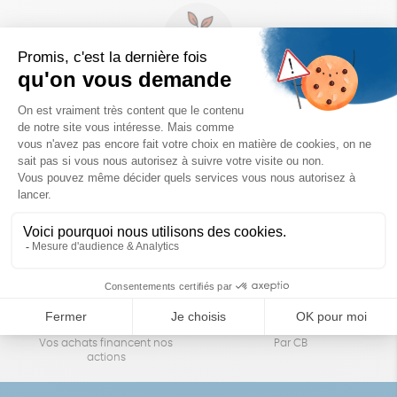
Un achat éco-responsable
des produits sélectionnés avec soin
Garantie satisfait ou remboursé
Livraison
14 jours pour changer d'avis
sous 1 à 4 jours ouvrés
Achats solidaires
Paiement en ligne sécurisé
Vos achats financent nos
Par CB
actions