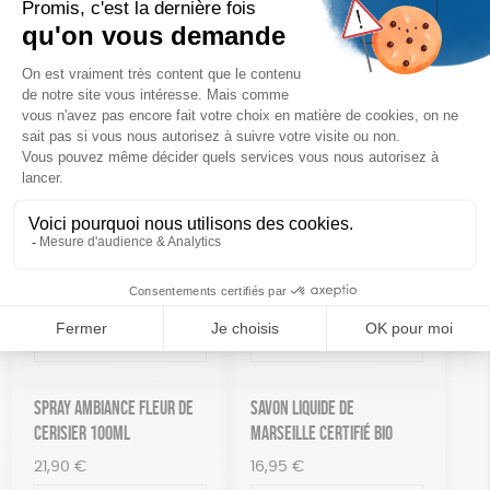
10,90
€
14,00
€
Ajouter au panier
Ajouter au panier
CARTE FLORALE PARFUMÉE À
COFFRET 3 MOUTARDES
LA ROSE
12,90
€
14,95
€
Ajouter au panier
Ajouter au panier
COFFRET 4 VINAIGRES
EAU DE TOILETTE ROSE
16,90
€
32,00
€
Ajouter au panier
Ajouter au panier
SPRAY AMBIANCE FLEUR DE
SAVON LIQUIDE DE
CERISIER 100ML
MARSEILLE CERTIFIÉ BIO
21,90
€
16,95
€