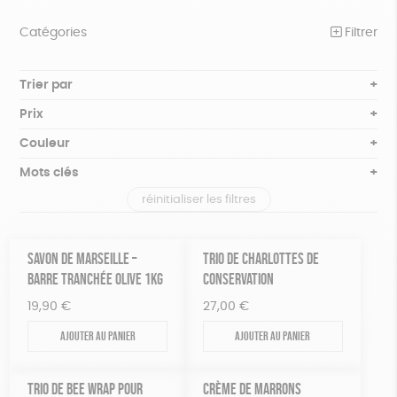
Catégories
Filtrer
NOTRE COLLECTION
Trier par
Par défaut
BEAUTÉ
Prix
Popularité
Tous
ÉPICERIE
Couleur
Nouveauté
0 € - 50 €
Blanc Pur
Bleu nuit
Mots clés
Prix : du - cher au + cher
JEUX
50 € - 100 €
terracotta
vert
Prix : du + cher au - cher
réinitialiser les filtres
100 € - 150 €
Biodégradable
Cosme Bio
FSC
ACCESSOIRES
violet
Disponibilité
150 € - 200 €
MAISON
Fabrication artisanale
Oeko-Tex
PEFC
Plus de 200€
SAVON DE MARSEILLE –
TRIO DE CHARLOTTES DE
PAPETERIE
BARRE TRANCHÉE OLIVE 1KG
CONSERVATION
Recyclé
Textile Bio
GOTS
Fabriqué en Europe
19,90
€
27,00
€
ZÉRO DÉCHET
Fabriqué en France
Agriculture Biologique
Vegan
Ajouter au panier
Ajouter au panier
TOUT
TRIO DE BEE WRAP POUR
CRÈME DE MARRONS