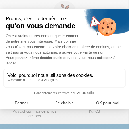
Un achat éco-responsable
des produits sélectionnés avec soin
Garantie satisfait ou remboursé
Livraison
14 jours pour changer d'avis
sous 1 à 4 jours ouvrés
Achats solidaires
Paiement en ligne sécurisé
Vos achats financent nos
Par CB
actions