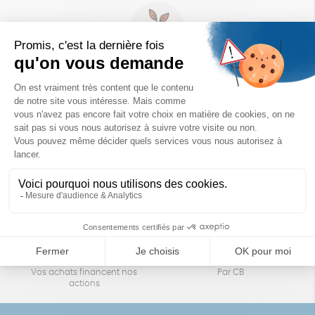
Un achat éco-responsable
des produits sélectionnés avec soin
Garantie satisfait ou remboursé
Livraison
14 jours pour changer d'avis
sous 1 à 4 jours ouvrés
Achats solidaires
Paiement en ligne sécurisé
Vos achats financent nos
Par CB
actions