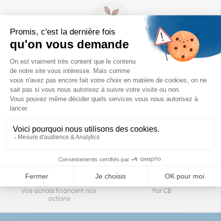
Un achat éco-responsable
des produits sélectionnés avec soin
Garantie satisfait ou remboursé
Livraison
14 jours pour changer d'avis
sous 1 à 4 jours ouvrés
Achats solidaires
Paiement en ligne sécurisé
Vos achats financent nos
Par CB
actions