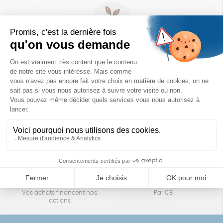
Un achat éco-responsable
des produits sélectionnés avec soin
Garantie satisfait ou remboursé
Livraison
14 jours pour changer d'avis
sous 1 à 4 jours ouvrés
Achats solidaires
Paiement en ligne sécurisé
Vos achats financent nos
Par CB
actions