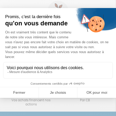
Un achat éco-responsable
des produits sélectionnés avec soin
Garantie satisfait ou remboursé
Livraison
14 jours pour changer d'avis
sous 1 à 4 jours ouvrés
Achats solidaires
Paiement en ligne sécurisé
Vos achats financent nos
Par CB
actions