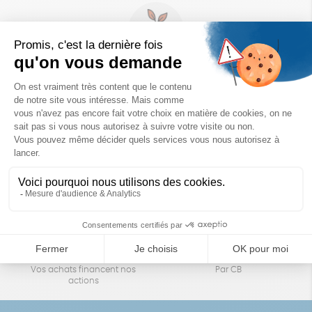
Un achat éco-responsable
des produits sélectionnés avec soin
Garantie satisfait ou remboursé
Livraison
14 jours pour changer d'avis
sous 1 à 4 jours ouvrés
Achats solidaires
Paiement en ligne sécurisé
Vos achats financent nos
Par CB
actions