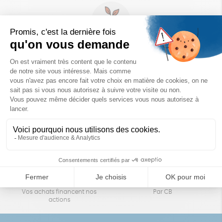
Un achat éco-responsable
des produits sélectionnés avec soin
Garantie satisfait ou remboursé
Livraison
14 jours pour changer d'avis
sous 1 à 4 jours ouvrés
Achats solidaires
Paiement en ligne sécurisé
Vos achats financent nos
Par CB
actions