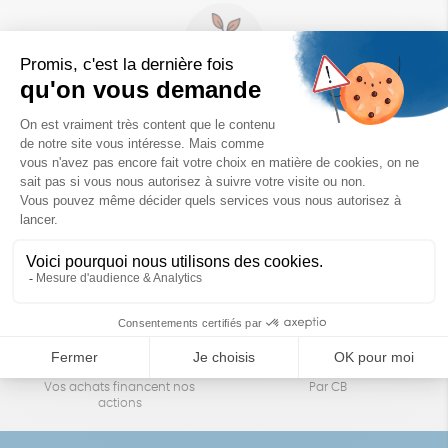
Un achat éco-responsable
des produits sélectionnés avec soin
Garantie satisfait ou remboursé
Livraison
14 jours pour changer d'avis
sous 1 à 4 jours ouvrés
Achats solidaires
Paiement en ligne sécurisé
Vos achats financent nos
Par CB
actions