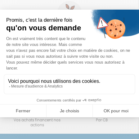
Un achat éco-responsable
des produits sélectionnés avec soin
Garantie satisfait ou remboursé
Livraison
14 jours pour changer d'avis
sous 1 à 4 jours ouvrés
Achats solidaires
Paiement en ligne sécurisé
Vos achats financent nos
Par CB
actions