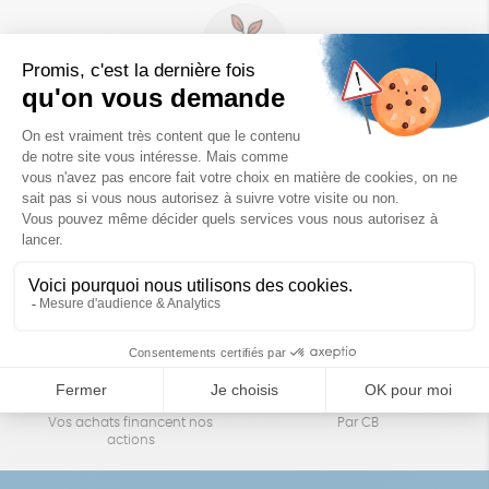
Un achat éco-responsable
des produits sélectionnés avec soin
Garantie satisfait ou remboursé
Livraison
14 jours pour changer d'avis
sous 1 à 4 jours ouvrés
Achats solidaires
Paiement en ligne sécurisé
Vos achats financent nos
Par CB
actions