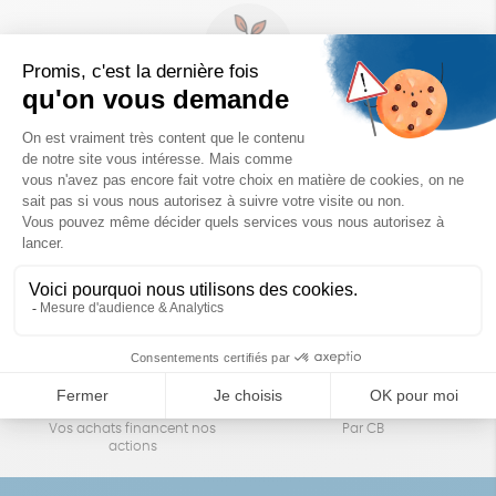
Un achat éco-responsable
des produits sélectionnés avec soin
Garantie satisfait ou remboursé
Livraison
14 jours pour changer d'avis
sous 1 à 4 jours ouvrés
Achats solidaires
Paiement en ligne sécurisé
Vos achats financent nos
Par CB
actions