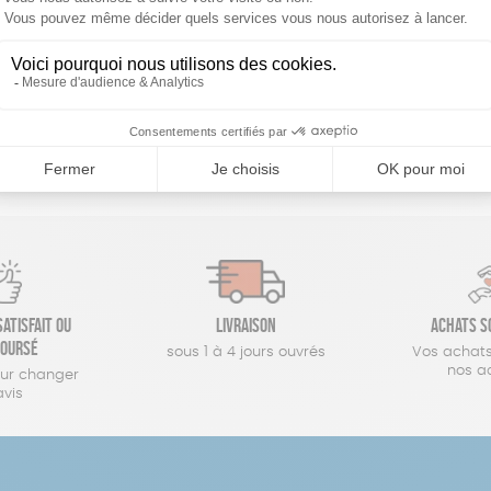
réinitialiser les filtres
atisfait ou
Livraison
Achats s
oursé
sous 1 à 4 jours ouvrés
Vos achats
nos a
our changer
avis