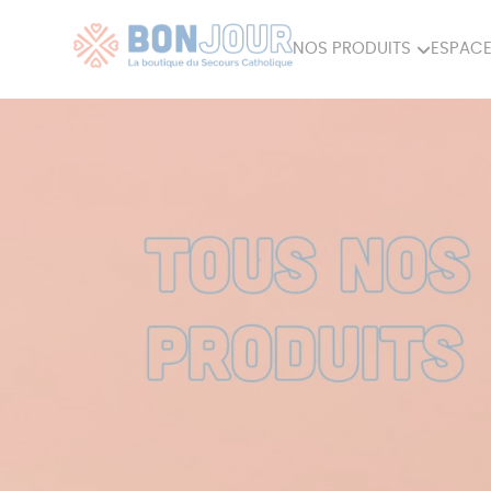
NOS PRODUITS
ESPACE
80ÈME
ACCES
MAISON