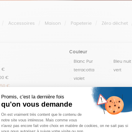
Accessoires
Maison
Papeterie
Zéro déchet
Couleur
Blanc Pur
Bleu nuit
0 €
terracotta
vert
100 €
violet
150 €
 200 €
 200€