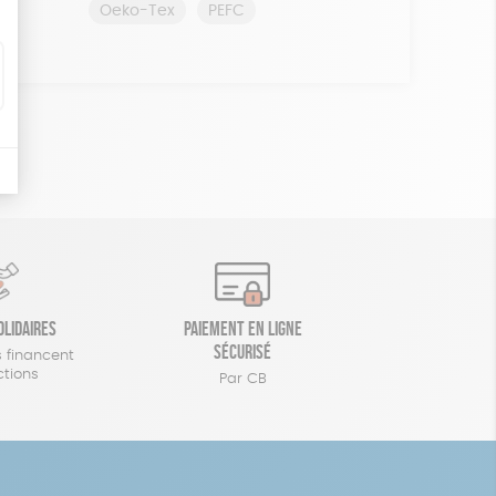
Oeko-Tex
PEFC
olidaires
Paiement en ligne
sécurisé
 financent
ctions
Par CB