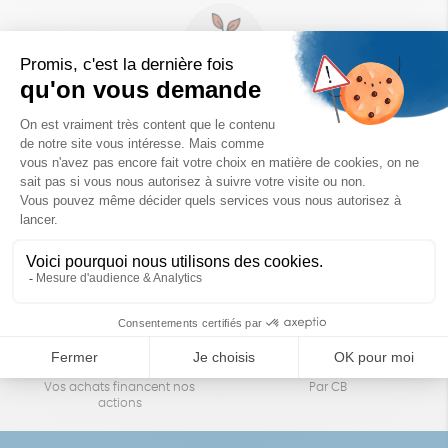
Un achat éco-responsable
des produits sélectionnés avec soin
Garantie satisfait ou remboursé
Livraison
14 jours pour changer d'avis
sous 1 à 4 jours ouvrés
Achats solidaires
Paiement en ligne sécurisé
Vos achats financent nos
Par CB
actions