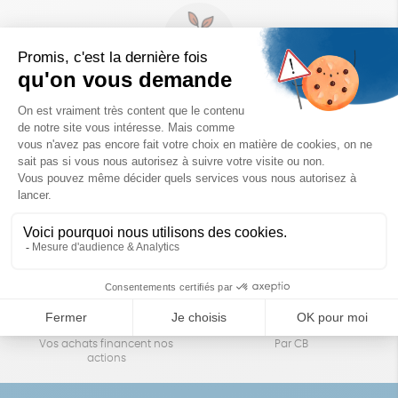
Un achat éco-responsable
des produits sélectionnés avec soin
Garantie satisfait ou remboursé
Livraison
14 jours pour changer d'avis
sous 1 à 4 jours ouvrés
Achats solidaires
Paiement en ligne sécurisé
Vos achats financent nos
Par CB
actions