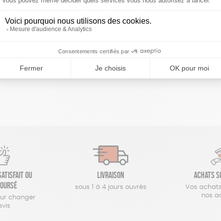
réinitialiser les filtres
atisfait ou
Livraison
Achats s
oursé
sous 1 à 4 jours ouvrés
Vos achats
nos a
our changer
avis