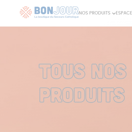
NOS PRODUITS
ESPACE
80ÈME
ACCES
MAISON