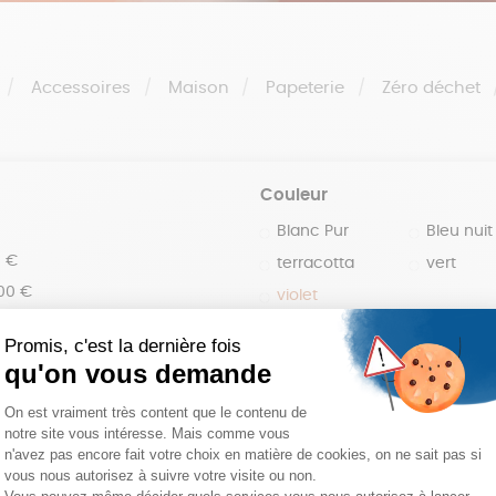
Accessoires
Maison
Papeterie
Zéro déchet
Couleur
Blanc Pur
Bleu nuit
0 €
terracotta
vert
100 €
violet
150 €
 200 €
 200€