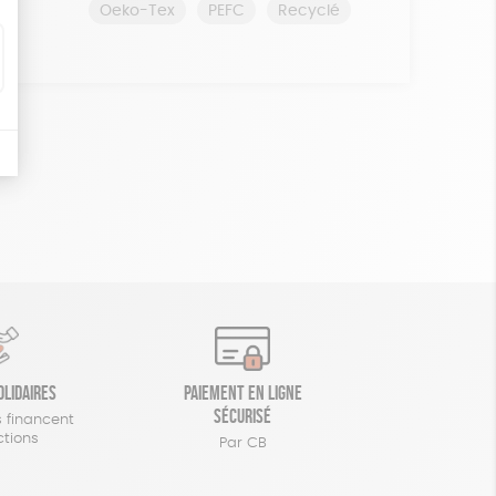
Oeko-Tex
PEFC
Recyclé
olidaires
Paiement en ligne
sécurisé
 financent
ctions
Par CB