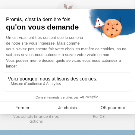
Un achat éco-responsable
des produits sélectionnés avec soin
Garantie satisfait ou remboursé
Livraison
14 jours pour changer d'avis
sous 1 à 4 jours ouvrés
Achats solidaires
Paiement en ligne sécurisé
Vos achats financent nos
Par CB
actions