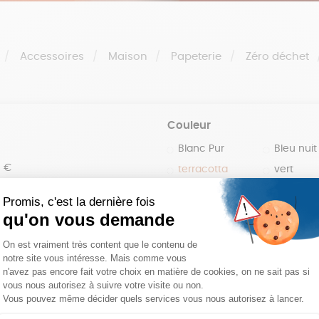
Accessoires
Maison
Papeterie
Zéro déchet
Couleur
Blanc Pur
Bleu nuit
0 €
terracotta
vert
100 €
violet
150 €
 200 €
 200€