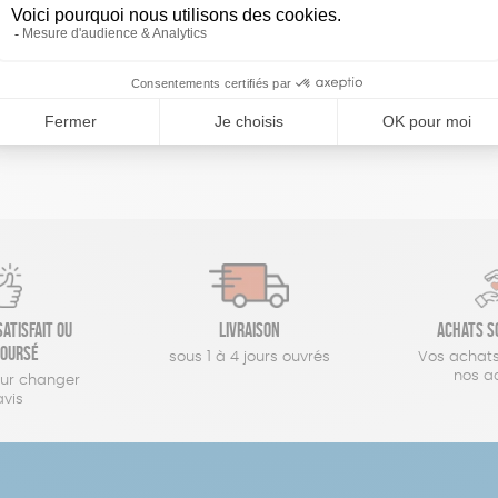
réinitialiser les filtres
atisfait ou
Livraison
Achats s
oursé
sous 1 à 4 jours ouvrés
Vos achats
nos a
our changer
avis