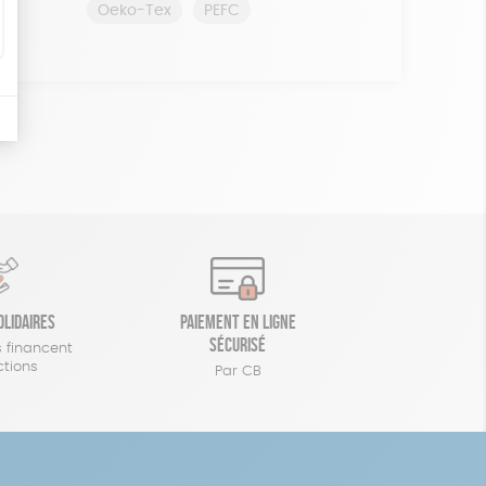
Oeko-Tex
PEFC
olidaires
Paiement en ligne
sécurisé
 financent
ctions
Par CB