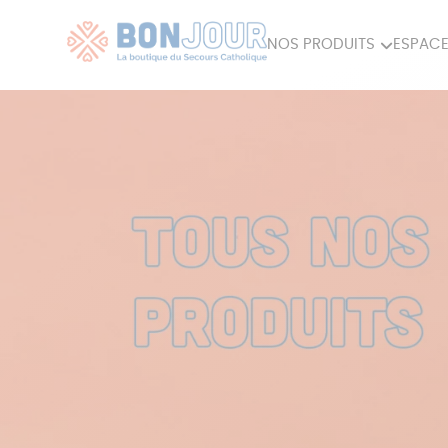
NOS PRODUITS
ESPACE
80ÈME
ACCES
MAISON