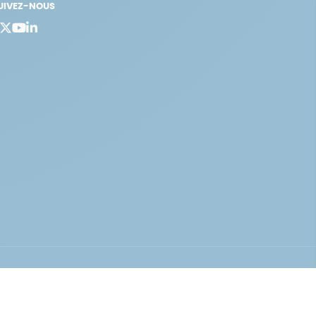
UIVEZ-NOUS
bergement vert certifié ISO14001 propulsé avec
par Infomaniak