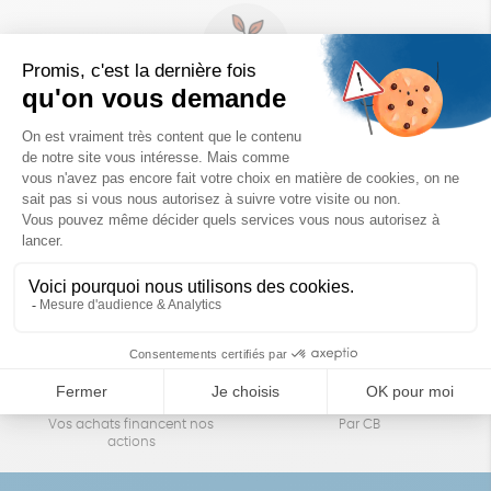
Un achat éco-responsable
des produits sélectionnés avec soin
Garantie satisfait ou remboursé
Livraison
14 jours pour changer d'avis
sous 1 à 4 jours ouvrés
Achats solidaires
Paiement en ligne sécurisé
Vos achats financent nos
Par CB
actions