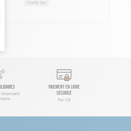
Textile Bio
olidaires
Paiement en ligne
sécurisé
 financent
ctions
Par CB