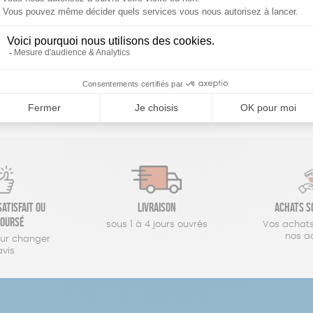
réinitialiser les filtres
atisfait ou
Livraison
Achats s
oursé
sous 1 à 4 jours ouvrés
Vos achats
nos a
our changer
avis