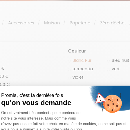
Accessoires
Maison
Papeterie
Zéro déchet
Couleur
Blanc Pur
Bleu nuit
0 €
terracotta
vert
100 €
violet
150 €
 200 €
 200€