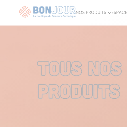
NOS PRODUITS
ESPACE
80ÈME
ACCES
MAISON