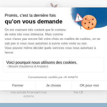
Un achat éco-responsable
des produits sélectionnés avec soin
Garantie satisfait ou remboursé
Livraison
14 jours pour changer d'avis
sous 1 à 4 jours ouvrés
Achats solidaires
Paiement en ligne sécurisé
Vos achats financent nos
Par CB
actions