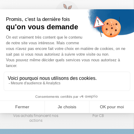
Un achat éco-responsable
des produits sélectionnés avec soin
Garantie satisfait ou remboursé
Livraison
14 jours pour changer d'avis
sous 1 à 4 jours ouvrés
Achats solidaires
Paiement en ligne sécurisé
Vos achats financent nos
Par CB
actions