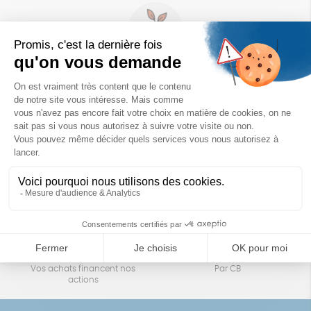
Un achat éco-responsable
des produits sélectionnés avec soin
Garantie satisfait ou remboursé
Livraison
14 jours pour changer d'avis
sous 1 à 4 jours ouvrés
Achats solidaires
Paiement en ligne sécurisé
Vos achats financent nos
Par CB
actions