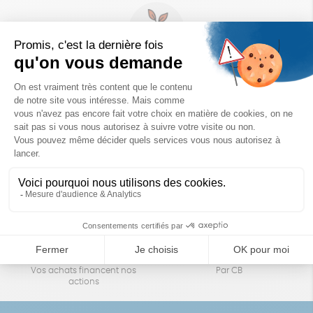
Un achat éco-responsable
des produits sélectionnés avec soin
Garantie satisfait ou remboursé
Livraison
14 jours pour changer d'avis
sous 1 à 4 jours ouvrés
Achats solidaires
Paiement en ligne sécurisé
Vos achats financent nos
Par CB
actions