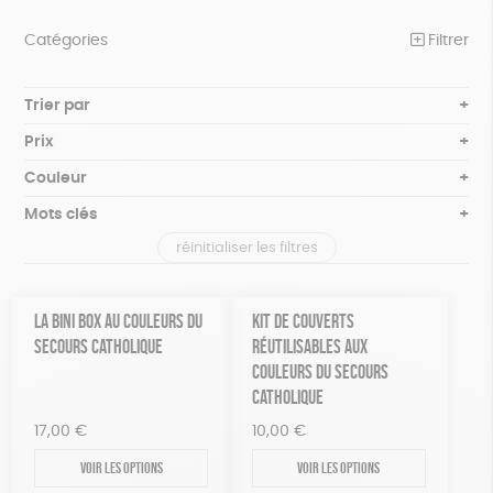
Catégories
Filtrer
NOTRE COLLECTION
Trier par
Par défaut
BEAUTÉ
Prix
Popularité
Tous
ÉPICERIE
Couleur
Nouveauté
0 € - 50 €
Blanc Pur
Bleu nuit
Mots clés
Prix : du - cher au + cher
JEUX
50 € - 100 €
terracotta
vert
Prix : du + cher au - cher
réinitialiser les filtres
100 € - 150 €
Cosme Bio
FSC
Fabrication artisanale
ACCESSOIRES
violet
Disponibilité
150 € - 200 €
MAISON
Oeko-Tex
PEFC
Recyclé
Textile Bio
GOTS
Plus de 200€
LA BINI BOX AU COULEURS DU
KIT DE COUVERTS
PAPETERIE
SECOURS CATHOLIQUE
RÉUTILISABLES AUX
Fabriqué en Europe
Fabriqué en France
COULEURS DU SECOURS
ZÉRO DÉCHET
Agriculture Biologique
Vegan
Biodégradable
CATHOLIQUE
TOUT
17,00
€
10,00
€
Voir les options
Voir les options