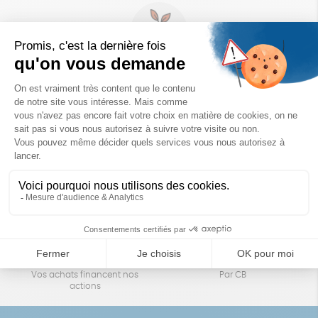
Un achat éco-responsable
des produits sélectionnés avec soin
Garantie satisfait ou remboursé
Livraison
14 jours pour changer d'avis
sous 1 à 4 jours ouvrés
Achats solidaires
Paiement en ligne sécurisé
Vos achats financent nos
Par CB
actions